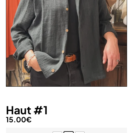
Haut #1
15.00
€